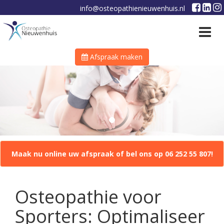
info@osteopathienieuwenhuis.nl
Toggle
navigat
Afspraak maken
Maak nu online uw afspraak of bel ons op 06 252 55 807!
Osteopathie voor
Sporters: Optimaliseer